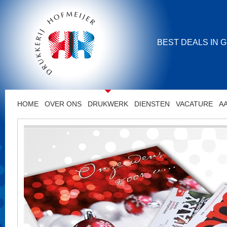
BEST DEALS IN 
HOME
OVER ONS
DRUKWERK
DIENSTEN
VACATURE
A