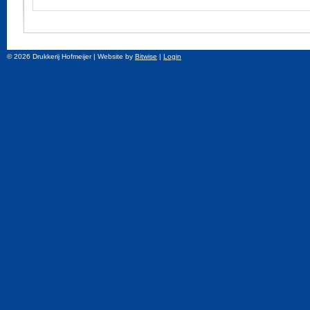
© 2026 Drukkerij Hofmeijer
| Website by
Bitwise
|
Login