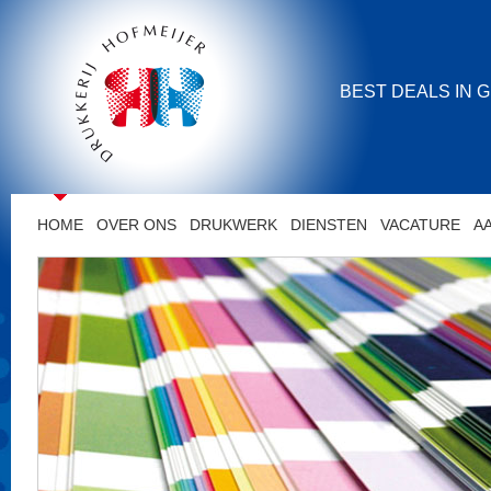
BEST DEALS IN 
HOME
OVER ONS
DRUKWERK
DIENSTEN
VACATURE
A